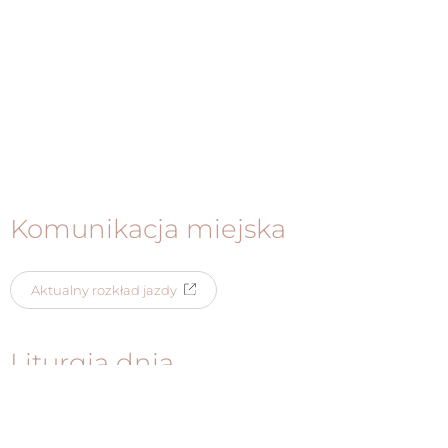
Komunikacja miejska
Aktualny rozkład jazdy
Liturgia dnia
Czytania na dany dzień dostępne są przez
portal niedziela.pl