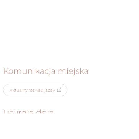
Komunikacja miejska
Aktualny rozkład jazdy
Liturgia dnia
Czytania na dany dzień dostępne są przez
portal niedziela.pl