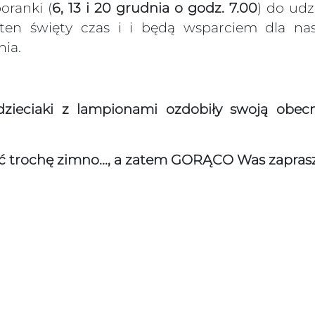
ranki (
6, 13 i 20 grudnia o godz. 7.00
) do ud
en święty czas i i będą wsparciem dla n
nia.
zieciaki z lampionami ozdobiły swoją obecn
ć trochę zimno..., a zatem GORĄCO Was zaprasza