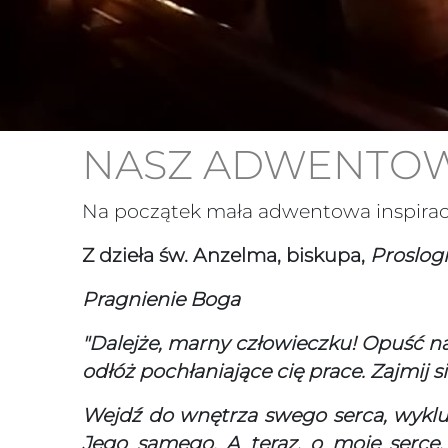
NASZ ADWENTOWY
Na początek mała adwentowa inspirac
Z dzieła św. Anzelma, biskupa,
Proslog
Pragnienie Boga
"Dalejże, marny człowieczku! Opuść na 
odłóż pochłaniające cię prace. Zajmij 
Wejdź do wnętrza swego serca, wykluc
Jego samego. A teraz, o moje serce