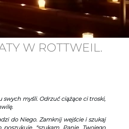
TY W ROTTWEIL.
 swych myśli. Odrzuć ciążące ci troski,
wilę.
zi do Niego. Zamknij wejście i szukaj
 poszukuję, "szukam, Panie, Twojego