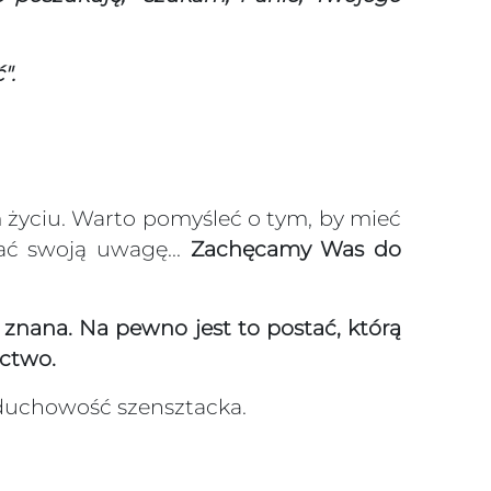
".
 życiu. Warto pomyśleć o tym, by mieć
ać swoją uwagę...
Zachęcamy Was do
 znana. Na pewno jest to postać, którą
ictwo.
duchowość szensztacka.