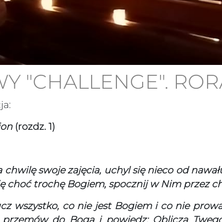
 "CHALLENGE". RORA
ja:
ion
(rozdz. 1)
chwilę swoje zajęcia, uchyl się nieco od nawału
się choć trochę Bogiem, spocznij w Nim przez ch
z wszystko, co nie jest Bogiem i co nie prowad
, przemów do Boga i powiedz: Oblicza Twego