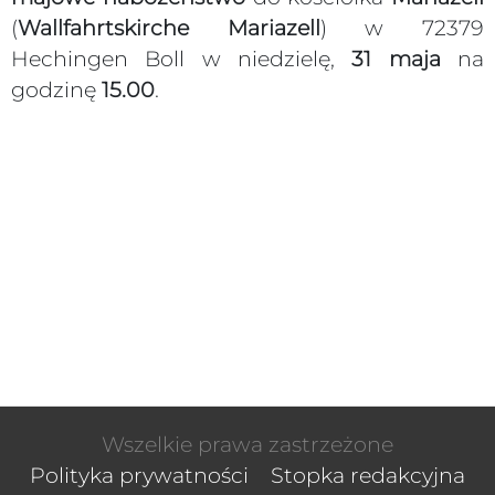
(
Wallfahrtskirche Mariazell
) w 72379
Hechingen Boll w niedzielę,
31 maja
na
godzinę
15.00
.
Wszelkie prawa zastrzeżone
Polityka prywatności
Stopka redakcyjna