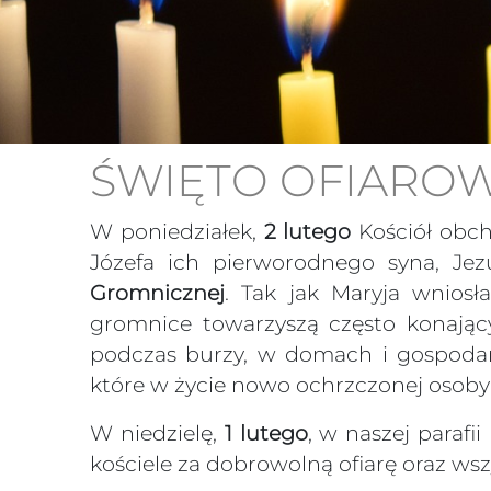
ŚWIĘTO OFIAROWA
W poniedziałek,
2 lutego
Kościół obc
Józefa ich pierworodnego syna, Jezu
Gromnicznej
. Tak jak Maryja wniosł
gromnice towarzyszą często konający
podczas burzy, w domach i gospodars
które w życie nowo ochrzczonej osoby 
W niedzielę,
1 lutego
, w naszej paraf
kościele za dobrowolną ofiarę oraz wsz