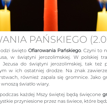
NIA PAŃSKIEGO (2.02
hodzi święto
Ofiarowania Pańskiego
. Czyni to 
sa, w świątyni jerozolimskiej. W polskiej tr
a Jezusa do świątyni jerozolimskiej, tak też
m w ich ostatniej drodze. Na znak zawierzen
twach, również zapala się gromnice. Jako gro
wnoszą światło wiary.
ii podczas każdej Mszy świętej będą święcone
g
ystkie przyniesione przez nas świece, które będ