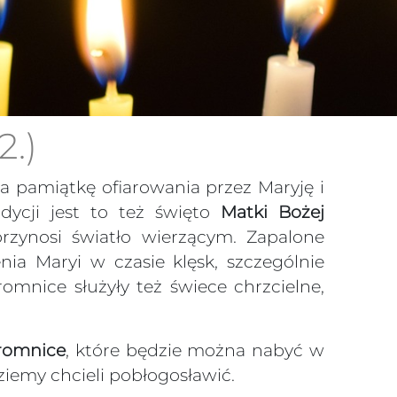
.)
na pamiątkę ofiarowania przez Maryję i
adycji jest to też święto
Matki Bożej
 przynosi światło wierzącym. Zapalone
ia Maryi w czasie klęsk, szczególnie
mnice służyły też świece chrzcielne,
romnice
, które będzie można nabyć w
ziemy chcieli pobłogosławić.