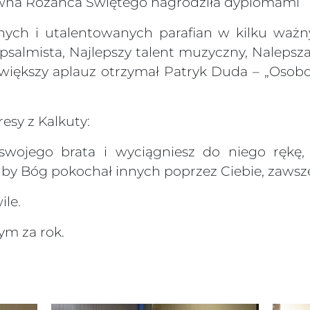
tewna Różańca Świętego nagrodziła dyplomami
h i utalentowanych parafian w kilku ważnyc
y psalmista, Najlepszy talent muzyczny, Nalepsz
Największy aplauz otrzymał Patryk Duda – „Osob
esy z Kalkuty:
swojego brata i wyciągniesz do niego rękę, 
, by Bóg pokochał innych poprzez Ciebie, zawsz
ile.
ym za rok.