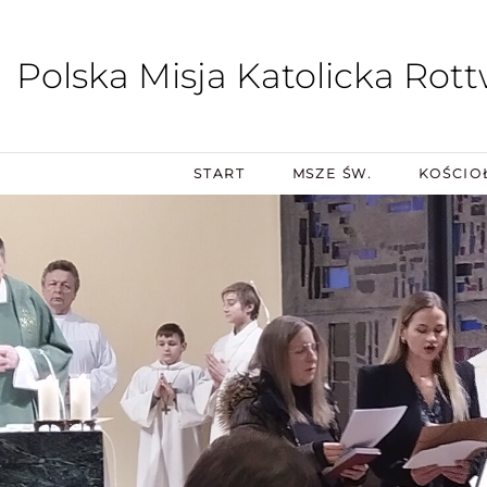
Polska Misja Katolicka Rott
START
MSZE ŚW.
KOŚCIO