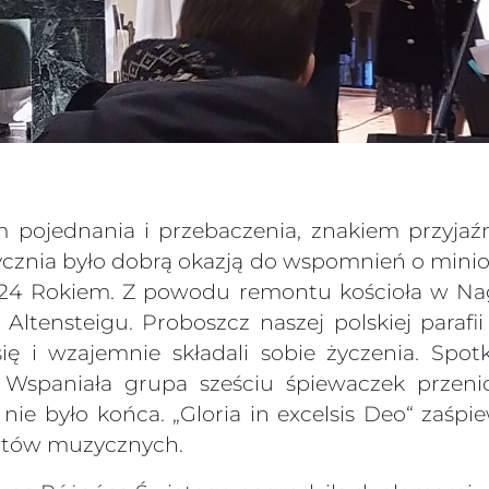
m pojednania i przebaczenia, znakiem przyjaźn
tycznia było dobrą okazją do wspomnień o mini
4 Rokiem. Z powodu remontu kościoła w Nago
w Altensteigu. Proboszcz naszej polskiej paraf
 się i wzajemnie składali sobie życzenia. Sp
. Wspaniała grupa sześciu śpiewaczek przeni
e było końca. „Gloria in excelsis Deo“ zaśpie
entów muzycznych.