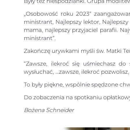
Były też niespodzianki. Grupa modli
„Osobowość roku 2023“ zaangażowanyc
ministrant, Najlepszy lektor, Najlepsz
mama, najlepszy przyjaciel parafii. 
ministrant“.
Zakończę urywkami myśli św. Matki Ter
“Zawsze, ilekroć się uśmiechasz do 
wysłuchać, …zawsze, ilekroć pozwolisz
To były piękne, wspólnie spędzone chw
Do zobaczenia na spotkaniu opłatkow
Bożena Schneider