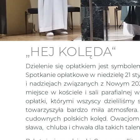
„HEJ KOLĘDA“
Dzielenie się opłatkiem jest symbole
Spotkanie opłatkowe w niedzielę 21 s
i nadziejach związanych z Nowym 202
miejsce w kościele i sali parafialnej 
opłatki, którymi wszyscy dzieliliśmy
towarzyszyła bardzo miła atmosfera
cudownych polskich kolęd. Owacjom ni
sława, chluba i chwała dla takich tal