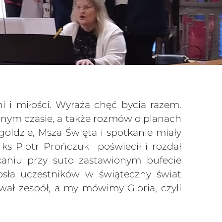
i i miłości. Wyraża chęć bycia razem.
onym czasie, a także rozmów o planach
ldzie, Msza Święta i spotkanie miały
ii ks Piotr Prończuk poświecił i rozdał
otkaniu przy suto zastawionym bufecie
osła uczestników w świąteczny świat
wał zespół, a my mówimy Gloria, czyli