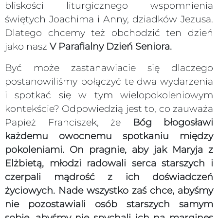
bliskości liturgicznego wspomnienia
świętych Joachima i Anny, dziadków Jezusa.
Dlatego chcemy też obchodzić ten dzień
jako nasz
V Parafialny Dzień Seniora.
Być może zastanawiacie się dlaczego
postanowiliśmy połączyć te dwa wydarzenia
i spotkać się w tym wielopokoleniowym
kontekście? Odpowiedzią jest to, co zauważa
Papież Franciszek, że
Bóg błogosławi
każdemu owocnemu spotkaniu między
pokoleniami. On pragnie, aby jak Maryja z
Elżbietą, młodzi radowali serca starszych i
czerpali mądrość z ich doświadczeń
życiowych. Nade wszystko zaś chce, abyśmy
nie pozostawiali osób starszych samym
sobie, abyśmy nie spychali ich na margines